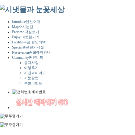
Introduce
펜션소개
Map
오시는길
Preview
객실보기
Enjoy
여행즐기기
Facilitie
무료.할인혜택
Special
펜션편의시설
Reservation
종합예약안내
Community
커뮤니티
공지사항
여행후기
사진과이야기
시눈칼럼
특별이벤트