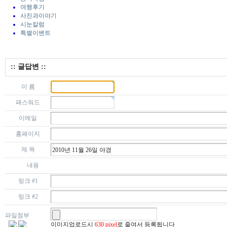
여행후기
사진과이야기
시눈칼럼
특별이벤트
:: 글답변 ::
이 름
패스워드
이메일
홈페이지
제 목
내용
링크 #1
링크 #2
파일첨부
이미지업로드시
630 pixel
로 줄여서 등록됩니다