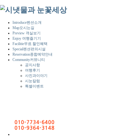
Introduce
펜션소개
Map
오시는길
Preview
객실보기
Enjoy
여행즐기기
Facilitie
무료.할인혜택
Special
펜션편의시설
Reservation
종합예약안내
Community
커뮤니티
공지사항
여행후기
사진과이야기
시눈칼럼
특별이벤트