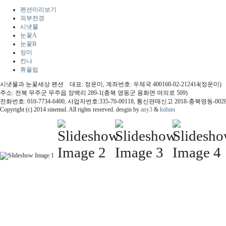
펜션미리보기
외부전경
시냇물
눈꽃A
눈꽃B
장미
칸나
튜울립
시냇물과 눈꽃세상 펜션 대표: 정운미, 계좌번호: 우체국 400168-02-212414(정운미)
주소: 전북 무주군 무주읍 장백리 289-1(충북 영동군 용화면 여의로 509)
전화번호: 010-7734-6400, 사업자번호:335-70-00118, 통신판매신고 2018-충북영동-002
Copyright (c) 2014 sinemul. All rights reserved. desgin by
any3
&
knhim