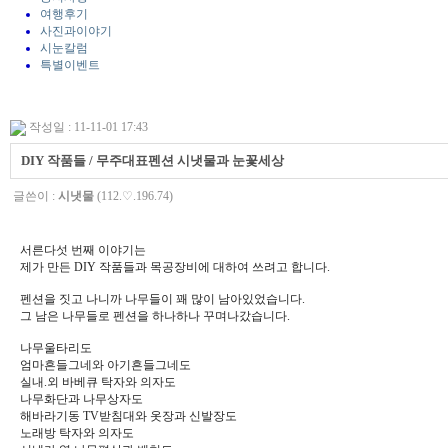
여행후기
사진과이야기
시눈칼럼
특별이벤트
작성일 : 11-11-01 17:43
DIY 작품들 / 무주대표펜션 시냇물과 눈꽃세상
글쓴이 :
시냇물
(112.♡.196.74)
서른다섯 번째 이야기는
제가 만든 DIY 작품들과 목공장비에 대하여 쓰려고 합니다.
펜션을 짓고 나니까 나무들이 꽤 많이 남아있었습니다.
그 남은 나무들로 펜션을 하나하나 꾸며나갔습니다.
나무울타리도
엄마흔들그네와 아기흔들그네도
실내.외 바베큐 탁자와 의자도
나무화단과 나무상자도
해바라기동 TV받침대와 옷장과 신발장도
노래방 탁자와 의자도