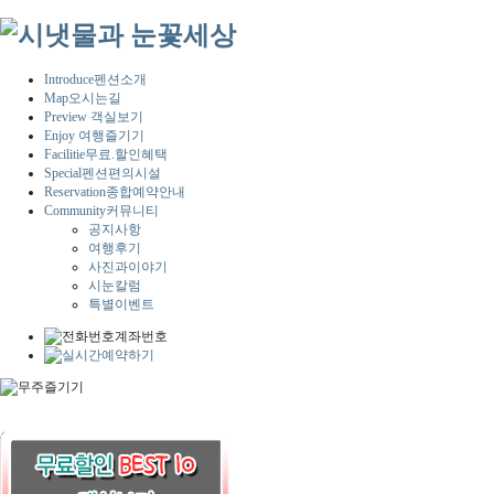
Introduce
펜션소개
Map
오시는길
Preview
객실보기
Enjoy
여행즐기기
Facilitie
무료.할인혜택
Special
펜션편의시설
Reservation
종합예약안내
Community
커뮤니티
공지사항
여행후기
사진과이야기
시눈칼럼
특별이벤트