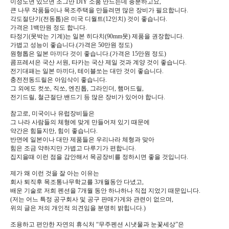
이정도면 있으면 조그만 DIY 소품 만드는데 충분하고요,
큰 나무 작품들이나 목조주택을 만들려면 많은 장비가 필요합니다.
각도절단기(전동톱)은 미국 디월트(12인치) 것이 좋습니다.
가격은 1백만원 정도 합니다.
타정기(못박는 기계)는 일본 히다치(90mm못) 제품을 권장합니다.
가볍고 성능이 좋습니다.(가격은 50만원 정도)
원형톱은 일본 마끼다 것이 좋습니다.(가격은 15만원 정도)
콤프레셔은 국산 서원, 타카는 국산 제일 것과 계양 것이 좋습니다.
전기대패는 일본 마끼다, 테이블쏘는 대만 것이 좋습니다.
충전전동드릴은 아임삭이 좋습니다.
그 외에도 컷쏘, 직쏘, 엔진톱, 그라인더, 햄머드릴,
전기드릴, 철근절단.밴드기 등 많은 장비가 있어야 합니다.
참고로, 미국이나 유럽장비들은
그 나라 사람들의 체형에 맞게 만들어져 있기 때문에
약간은 힘들지만, 힘이 좋습니다.
반면에 일본이나 대만 제품들은 우리나라 체형과 맞아
힘은 조금 약하지만 가볍고 다루기가 편합니다.
집지을때 이런 점을 감안해서 목공장비를 정하시면 좋을 것입니다.
제가 왜 이런 것을 잘 아는 이유는
회사 퇴직후 목조통나무학교를 3개월동안 다녔고,
배운 기술로 저희 펜션을 7개월 동안 하나하나 직접 지었기 때문입니다.
(저는 어느 특정 공구회사 및 공구 판매가게와 관련이 없으며,
위의 글은 저의 개인적 의견임을 분명히 밝힙니다.)
조용하고 편안한 자연의 휴식처 “무주펜션 시냇물과 눈꽃세상”은