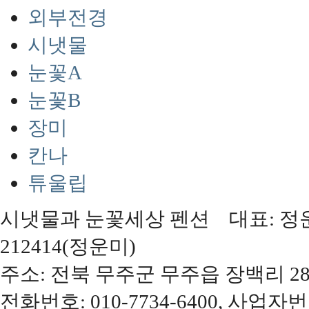
외부전경
시냇물
눈꽃A
눈꽃B
장미
칸나
튜울립
시냇물과 눈꽃세상 펜션 대표: 정운미,
212414(정운미)
주소: 전북 무주군 무주읍 장백리 28
전화번호: 010-7734-6400, 사업자번