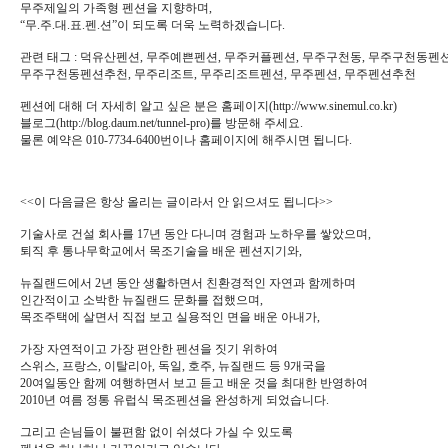
무주제일의 가족형 펜션을 지향하며,
“무.주.대.표.펜.션”이 되도록 더욱 노력하겠습니다.
관련 태그 : 덕유산펜션, 무주예쁜펜션, 무주커플펜션, 무주구천동, 무주구천동펜션
무주구천동펜션추천, 무주리조트, 무주리조트펜션, 무주펜션, 무주펜션추천
펜션에 대해 더 자세히 알고 싶은 분은 홈페이지(http://www.sinemul.co.kr)
블로그(http://blog.daum.net/tunnel-pro)를 방문해 주세요.
물론 예약은 010-7734-6400번이나 홈페이지에 해주시면 됩니다.
<<이 다음글은 항상 올리는 글이라서 안 읽으셔도 됩니다>>
기술사로 건설 회사를 17년 동안 다니며 경험과 노하우를 쌓았으며,
퇴직 후 통나무학교에서 목조기술을 배운 펜션지기와,
뉴질랜드에서 2년 동안 생활하면서 친환경적인 자연과 함께하며
인간적이고 소박한 뉴질랜드 문화를 접했으며,
목조주택에 살면서 직접 보고 실용적인 면을 배운 아내가,
가장 자연적이고 가장 편안한 펜션을 짓기 위하여
스위스, 프랑스, 이탈리아, 독일, 호주, 뉴질랜드 등 9개국을
20여일동안 함께 여행하면서 보고 듣고 배운 것을 최대한 반영하여
2010년 여름 정통 유럽식 목조펜션을 완성하게 되었습니다.
그리고 손님들이 불편함 없이 쉬셨다 가실 수 있도록