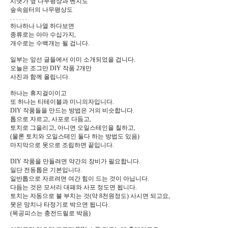
시냇가 옆 나무평상과 벤치도
숲속쉼터의 나무평상도
. . . . . .
하나하나 나열 하다보면
종류로는 아마 수십가지,
개수로는 수백개는 될 겁니다.
일부는 앞선 글들에서 이미 소개되었을 겁니다.
오늘은 조그만 DIY 작품 2개만
사진과 함께 올립니다.
하나는 휴지걸이이고
또 하나는 티테이블과 미니의자입니다.
DIY 작품들을 만드는 방법은 거의 비슷합니다.
톱으로 자르고, 사포로 다듬고,
토치로 그을리고, 아니면 오일스테인을 칠하고,
(물론 토치와 오일스테인 둘다 하는 방법도 있음)
마지막으로 못으로 조립하면 끝입니다.
DIY 작품을 만들려면 약간의 장비가 필요합니다.
일단 전동톱은 기본입니다.
일반톱으로 자르려면 여간 힘이 드는 것이 아닙니다.
다듬는 것은 모서리 대패와 사포 정도면 됩니다.
토치는 자동으로 불 부치는 것(약 8천원정도) 사시면 되고요,
못은 망치나 타정기로 박으면 됩니다.
(목공피스는 충전드릴로 박음)