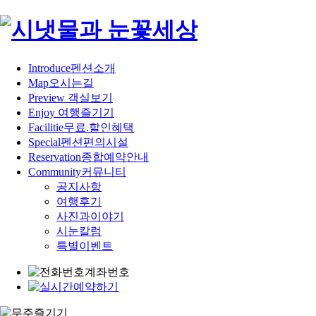
Introduce
펜션소개
Map
오시는길
Preview
객실보기
Enjoy
여행즐기기
Facilitie
무료.할인혜택
Special
펜션편의시설
Reservation
종합예약안내
Community
커뮤니티
공지사항
여행후기
사진과이야기
시눈칼럼
특별이벤트