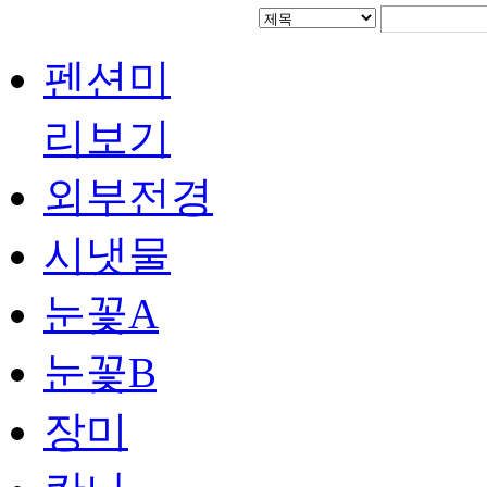
펜션미
리보기
외부전경
시냇물
눈꽃A
눈꽃B
장미