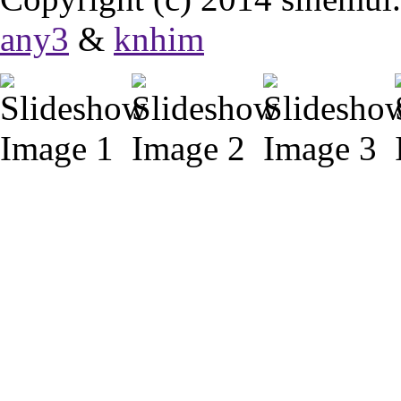
any3
&
knhim