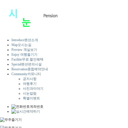
Introduce
펜션소개
Map
오시는길
Preview
객실보기
Enjoy
여행즐기기
Facilitie
무료.할인혜택
Special
펜션편의시설
Reservation
종합예약안내
Community
커뮤니티
공지사항
여행후기
사진과이야기
시눈칼럼
특별이벤트