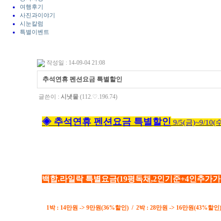
여행후기
사진과이야기
시눈칼럼
특별이벤트
작성일 : 14-09-04 21:08
추석연휴 펜션요금 특별할인
글쓴이 :
시냇물
(112.♡.196.74)
◈
추석연휴 펜션요금 특별할인
9
/5(금)~9/10(
백합.라일락 특별요금
(19평독채,2
인기준+4
인추가
가
1박 : 14
만원 -> 9
만원(36
%할인) /
2박 : 28
만원 -> 16
만원(43%할인