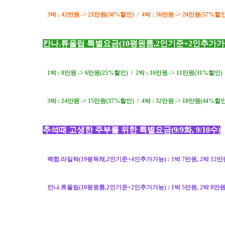
3박 : 42
만원 -> 21
만원(50%할인) /
4박 : 56
만원 -> 24
만원(57%할인
칸나.튜울립 특별요금
(10
평원룸
,2
인기준+2인추가
1박 : 8
만원 -> 6
만원(25
%할인) / 2박 : 16
만원 -> 11
만원(31
%할인)
3박 : 24
만원 -> 15
만원(37
%할인) / 4박 : 32
만원 -> 18
만원(44
%할인
추석때 고생한 주부를 위한 특별요금(9/9화, 9/10수)
백합.라일락
(19평독채,2인
기준+4인추가가능
) : 1박 7
만원, 2박 12만
칸나.튜울립(10평원룸,2인기준+2인추가가능
) : 1박 5
만원, 2박 8만