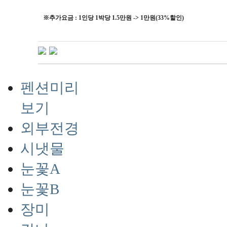
※추가요금 : 1인당 1박당 1.5만원 -> 1만원(33%할인)
펜션미리
보기
외부전경
시냇물
눈꽃A
눈꽃B
장미