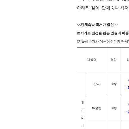
아래와 같이 '단체숙박 최
<<단체숙박 최저가 할인>>
초저가로 펜션을 많은 인원이 이용
(겨울성수기와 여름성수기의 단체
객실명
평형
칸나
10
평
4
해
튜울립
10
평
바
4
라
기