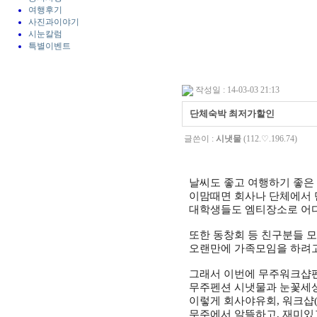
여행후기
사진과이야기
시눈칼럼
특별이벤트
작성일 : 14-03-03 21:13
단체숙박 최저가할인
글쓴이 :
시냇물
(112.♡.196.74)
날씨도 좋고 여행하기 좋은
이맘때면 회사나 단체에서 
대학생들도 엠티장소로 어디
또한 동창회 등 친구분들 
오랜만에 가족모임을 하려고
그래서 이번에 무주워크샵펜
무주펜션 시냇물과 눈꽃세
이렇게 회사야유회, 워크샵(
무주에서 알뜰하고, 재미있고