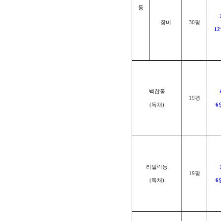
동
장미
30
평
12
백합동
19
평
(
독채
)
6
라일락동
19
평
(
독채
)
6