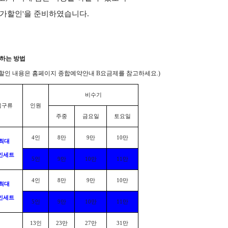
저가할인'을 준비하였습니다.
하는 방법
할인 내용은 홈페이지 종합예약안내 B요금제를 참고하세요.)
비수기
침구류
인원
주중
금요일
토요일
4
인
8
만
9
만
10
만
최대
인세트
5
인
9
만
10
만
11
만
4
인
8
만
9
만
10
만
최대
인세트
5
인
9
만
10
만
11
만
13
인
23
만
27
만
31
만