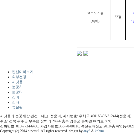
코스모스동
22
평
(
독채
)
8
펜션미리보기
외부전경
시냇물
눈꽃A
눈꽃B
장미
칸나
튜울립
시냇물과 눈꽃세상 펜션 대표: 정운미, 계좌번호: 우체국 400168-02-212414(정운미)
주소: 전북 무주군 무주읍 장백리 289-1(충북 영동군 용화면 여의로 509)
전화번호: 010-7734-6400, 사업자번호:335-70-00118, 통신판매신고 2018-충북영동-002
Copyright (c) 2014 sinemul. All rights reserved. desgin by
any3
&
knhim