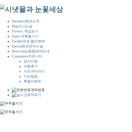
Introduce
펜션소개
Map
오시는길
Preview
객실보기
Enjoy
여행즐기기
Facilitie
무료.할인혜택
Special
펜션편의시설
Reservation
종합예약안내
Community
커뮤니티
공지사항
여행후기
사진과이야기
시눈칼럼
특별이벤트