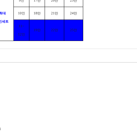
9
인
17
만
20
만
23
만
최대
10
인
18
만
21
만
24
만
인세트
11~
19
만
22
만
25
만
12
인
8