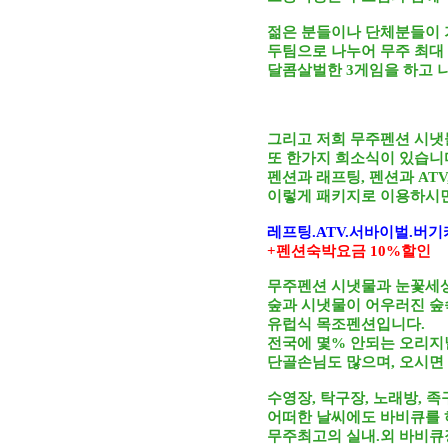
젊은 분들이나 단체분들이
두팀으로 나누어 무주 최대
달콤살벌한 3게임을 하고 
그리고 저희 무주펜션 시냇
또 한가지 희소식이 있습니
펜션과 래프팅, 펜션과 AT
이렇게 패키지로 이용하시면
레프팅.ATV.서바이벌.버기
+펜션숙박요금 10%할인
무주펜션 시냇물과 눈꽃세
숲과 시냇물이 어우러진 숲
유럽식 목조펜션입니다.
전국에 몇% 안되는 오리
단골손님도 많으며, 오시면
수영장, 탁구장, 노래방, 
어떠한 날씨에도 바비큐를 
무주최고의 실내.외 바비큐