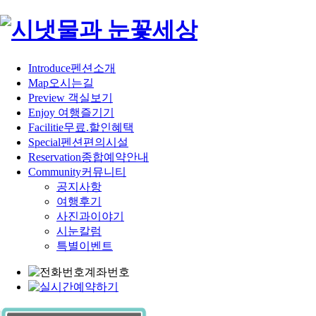
Introduce
펜션소개
Map
오시는길
Preview
객실보기
Enjoy
여행즐기기
Facilitie
무료.할인혜택
Special
펜션편의시설
Reservation
종합예약안내
Community
커뮤니티
공지사항
여행후기
사진과이야기
시눈칼럼
특별이벤트