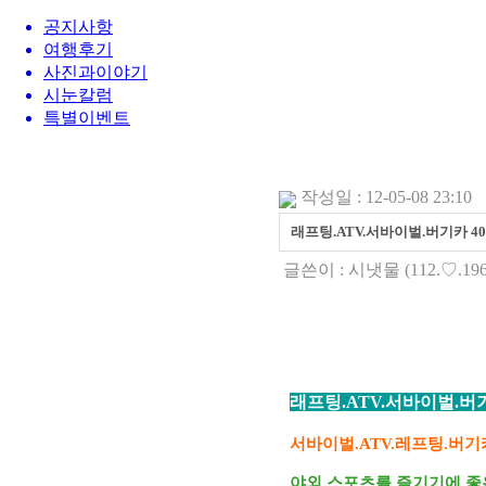
공지사항
여행후기
사진과이야기
시눈칼럼
특별이벤트
작성일 : 12-05-08 23:10
래프팅.ATV.서바이벌.버기카 4
글쓴이 :
시냇물
(112.♡.196
래프팅.ATV.서바이벌.버
서바이벌.ATV.레프팅.버기
야외 스포츠를 즐기기에 좋