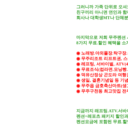
그러니까 가족 단위로 오셔
친구끼리 아니면 연인과 함
회사나 대학생MT나 단체분
마지막으로 저희 무주펜션
8가지 무료.할인 혜택을 소
◉ 노래방.야외풀장.탁구장
◉ 무주리조트 리프트권, 스키
◉ 레프팅, 서바이벌, ATV(
◉ 무료조식(컵라면.모닝빵.
◉ 덕유산정상 곤도라 여행권 
◉ 생일, 결혼기념일 등 기념
◉ 무주읍 금호축산마트(생
◉ 무주구천동 최고맛집 전
지금까지 래프팅.ATV.서
펜션+레포츠 패키지 할인
펜션요금에 포함된 무료.