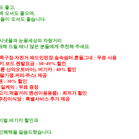
도 좋고,
께 오셔도 좋으며,
들이 오셔도 좋습니다.
 시냇물과 눈꽃세상의 자랑거리
개해 드릴 테니 많은 분들에게 추천해 주세요.
.족구장.자전거.배드민턴장.숲속쉼터.흔들그네 : 무료 사용
.보드 렌탈요금 : 30~49% 할인
4륜 산악오토바이), 버기카 : 40% 할인
딸기잼.커피/주스) 제공
: 30% 할인
일케익 : 무료 증정
고기.먹을거리.펜션이용용품) : 최저가 할인
주진미식당 : 특별서비스 추가 제공
바이벌.버기카 할인과
과
할인혜택을 말씀드렸습니다.