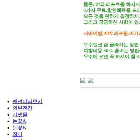
물론, 야외 레포츠를 하시
8가지 무료.할인혜택을 드
모든 것을 편하게 결정하시
그리고 궁금하신 사항이 있
서바이벌.ATV.레프팅.버기
무주펜션 잘 골라가는 방
여행비용 30% 줄이는 방
무주에 오면 꼭 하셔야 할 
펜션미리보기
외부전경
시냇물
눈꽃A
눈꽃B
장미