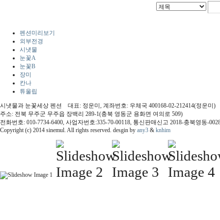
펜션미리보기
외부전경
시냇물
눈꽃A
눈꽃B
장미
칸나
튜울립
시냇물과 눈꽃세상 펜션 대표: 정운미, 계좌번호: 우체국 400168-02-212414(정운미)
주소: 전북 무주군 무주읍 장백리 289-1(충북 영동군 용화면 여의로 509)
전화번호: 010-7734-6400, 사업자번호:335-70-00118, 통신판매신고 2018-충북영동-002
Copyright (c) 2014 sinemul. All rights reserved. desgin by
any3
&
knhim