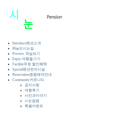
Introduce
펜션소개
Map
오시는길
Preview
객실보기
Enjoy
여행즐기기
Facilitie
무료.할인혜택
Special
펜션편의시설
Reservation
종합예약안내
Community
커뮤니티
공지사항
여행후기
사진과이야기
시눈칼럼
특별이벤트