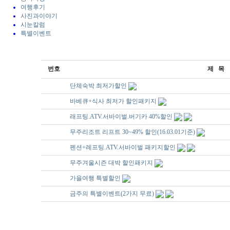
여행후기
사진과이야기
시눈칼럼
특별이벤트
번호
제 목
공지
단체숙박 최저가할인
공지
바베큐+식사 최저가 할인패키지
공지
래프팅.ATV.서바이벌.버기카 40%할인
공지
무주리조트 리프트 30~49% 할인(16.03.01기준)
공지
펜션+레프팅.ATV.서바이벌 패키지할인
3
무주겨울시즌 대박 할인패키지
2
가을여행 특별할인
1
금주의 특별이벤트(2가지 무료)